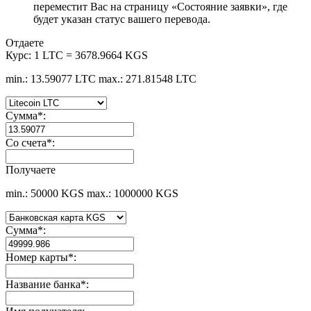
переместит Вас на страницу «Состояние заявки», где
будет указан статус вашего перевода.
Отдаете
Курс:
1 LTC = 3678.9664 KGS
min.: 13.59077 LTC
max.: 271.81548 LTC
Сумма
*
:
Со счета
*
:
Получаете
min.: 50000 KGS
max.: 1000000 KGS
Сумма
*
:
Номер карты
*
:
Название банка
*
: