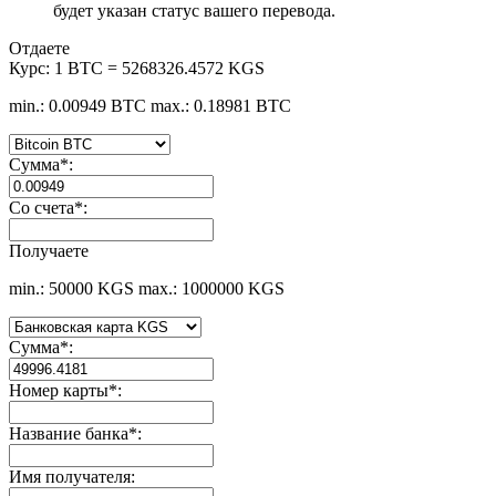
будет указан статус вашего перевода.
Отдаете
Курс:
1 BTC = 5268326.4572 KGS
min.: 0.00949 BTC
max.: 0.18981 BTC
Сумма
*
:
Со счета
*
:
Получаете
min.: 50000 KGS
max.: 1000000 KGS
Сумма
*
:
Номер карты
*
:
Название банка
*
:
Имя получателя: