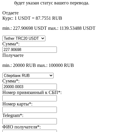
будет указан статус вашего перевода.
Отдаете
Курс:
1 USDT = 87.7551 RUB
min.: 227.90698 USDT
max.: 1139.53488 USDT
Сумма
*
:
Получаете
min.: 20000 RUB
max.: 100000 RUB
Сумма
*
:
Номер привязанный к СБП
*
:
Номер карты
*
:
Telegram
*
:
ФИО получателя
*
: